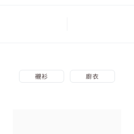
襯衫
廚衣