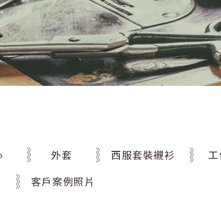
心
外套
西服套裝襯衫
工
牌
客戶案例照片