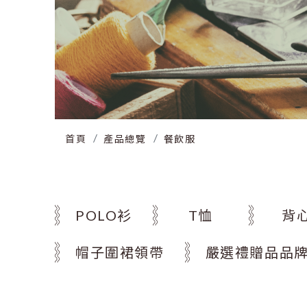
首頁
產品總覽
餐飲服
POLO衫
T恤
背
帽子圍裙領帶
嚴選禮贈品品