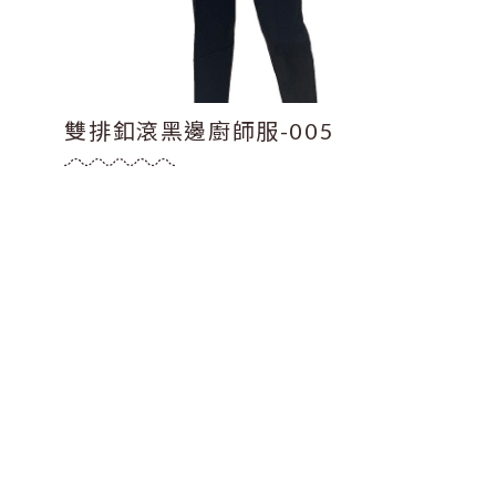
雙排釦滾黑邊廚師服-005