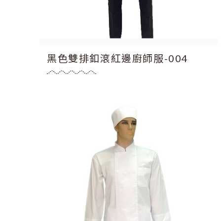
黑色雙排釦滾紅邊廚師服-004