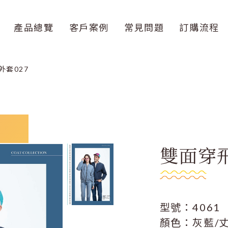
產品總覽
客戶案例
常見問題
訂購流程
外套027
雙面穿飛
型號：4061
顏色：灰藍/