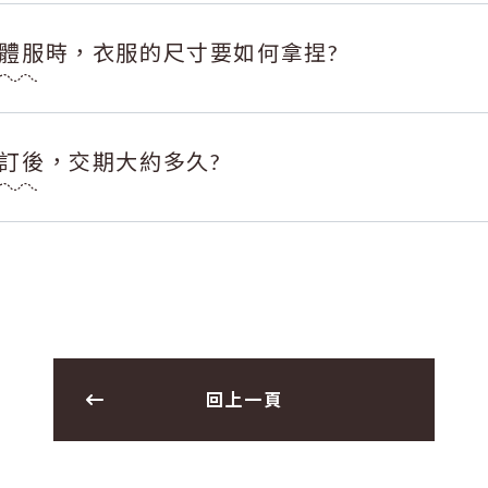
體服時，衣服的尺寸要如何拿捏?
訂後，交期大約多久?
回上一頁