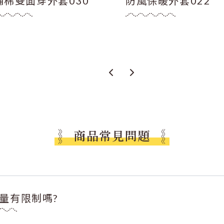
鋪棉雙面穿外套030
防風保暖外套022
商品常見問題
量有限制嗎?