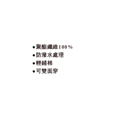
●
聚酯纖維100%
●
防潑水處理
●
輕鋪棉
●
可雙面穿