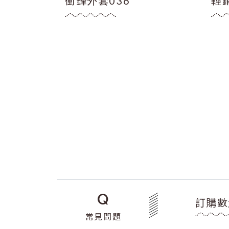
009
衝鋒外套036
輕
Q
訂購數
常見問題