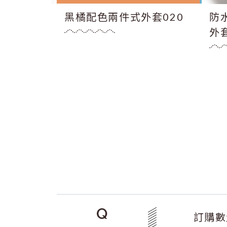
套018
黑橘配色兩件式外套020
防
外套
Q
訂購數