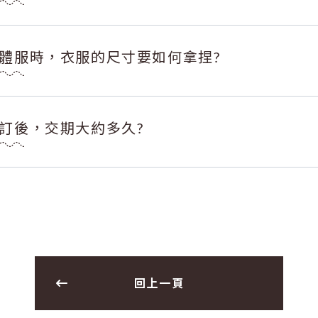
體服時，衣服的尺寸要如何拿捏?
訂後，交期大約多久?
回上一頁