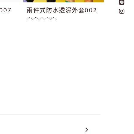
07
兩件式防水透濕外套002
反光條
029