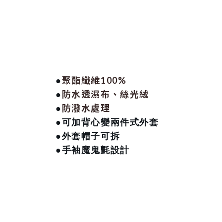
聚酯纖維100%
●
防水透濕布、絲光絨
●
防潑水處理
●
●可加背心變兩件式外套
●外套帽子可拆
●手袖魔鬼氈設計