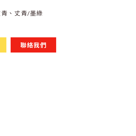
丈青、丈青/墨綠
聯絡我們