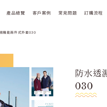
產品總覽
客戶案例
常見問題
訂購流程
濕機能兩件式外套030
防水透
030