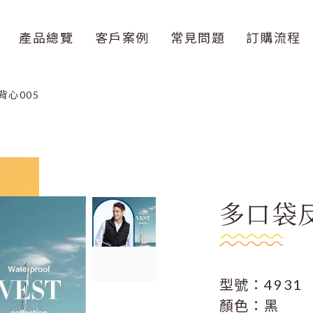
產品總覽
客戶案例
常見問題
訂購流程
背心005
多口袋
型號：4931
顏色：黑