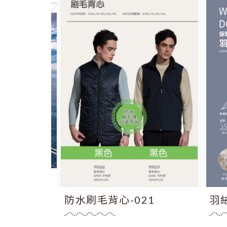
棉背
防水刷毛背心-021
羽絨