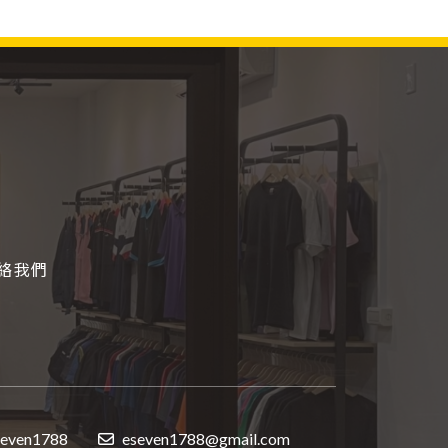
絡我們
seven1788
eseven1788@gmail.com