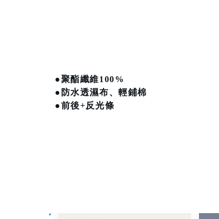
●聚酯纖維100%
●防水透濕布、輕鋪棉
●前後+反光條