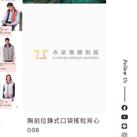
Follow Us
8
胸前拉鍊式口袋搖粒背心
防水透
008