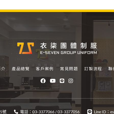
簡介
產品總覽
客戶案例
常見問題
訂製流程
聯
5號
電話：
03-3377066
/
03-3377056
Line ID：
e