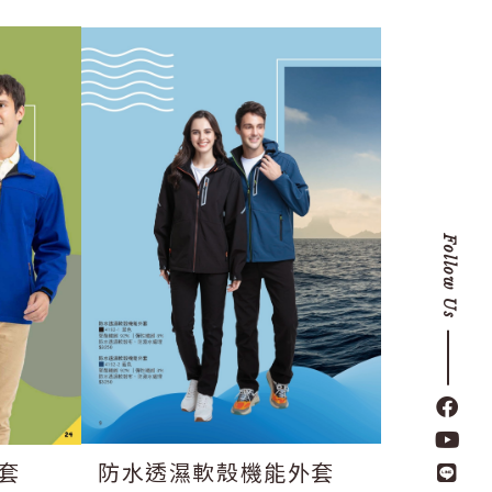
Follow Us
套
防水透濕軟殼機能外套
印紋鋪