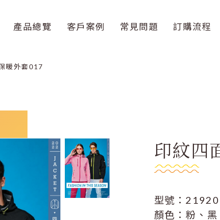
產品總覽
客戶案例
常見問題
訂購流程
保暖外套017
印紋四面
型號：21920
顏色：粉、黑