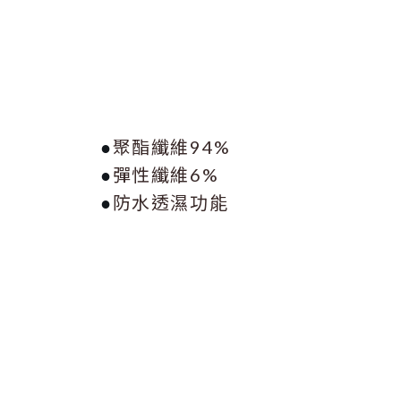
聚酯纖維94%
●
彈性纖維6%
●
防水透濕功能
●