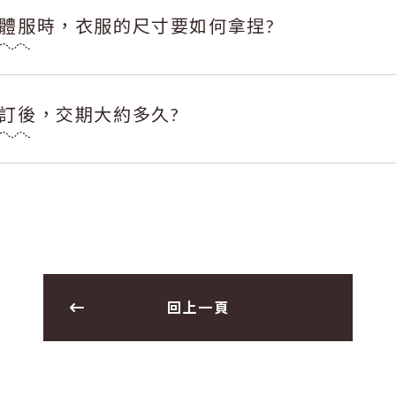
體服時，衣服的尺寸要如何拿捏?
訂後，交期大約多久?
回上一頁