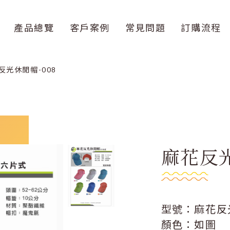
產品總覽
客戶案例
常見問題
訂購流程
反光休閒帽-008
麻花反光
型號：麻花反
顏色：如圖