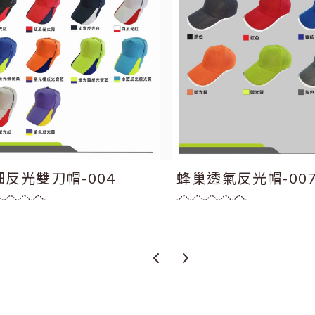
細反光雙刀帽-004
蜂巢透氣反光帽-00