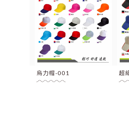
帽-006
烏力帽-001
超