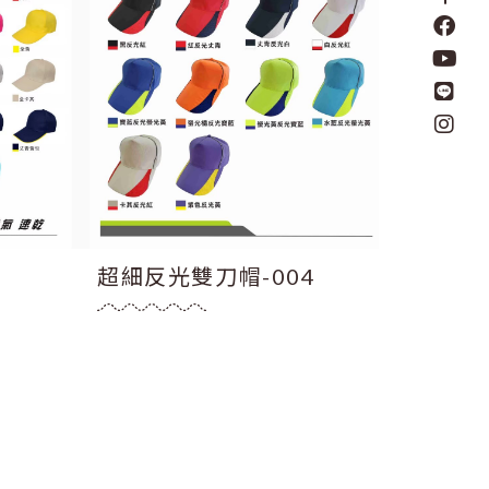
超細反光雙刀帽-004
泡棉卡車