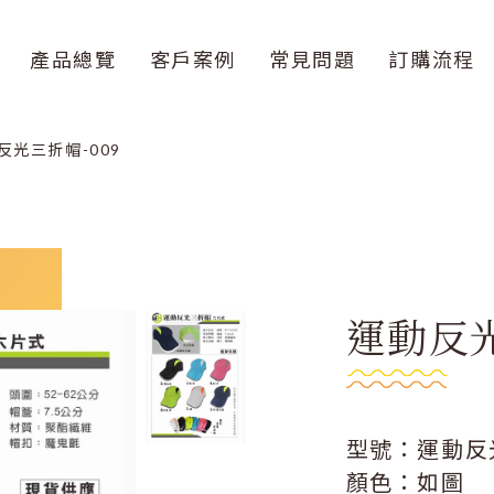
產品總覽
客戶案例
常見問題
訂購流程
反光三折帽-009
運動反光
型號：運動反
顏色：如圖