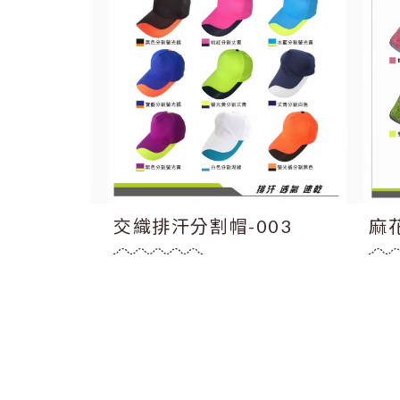
007
交織排汗分割帽-003
麻